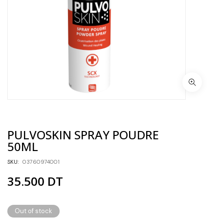
PULVOSKIN SPRAY POUDRE
50ML
SKU:
03760974001
35.500
DT
Out of stock