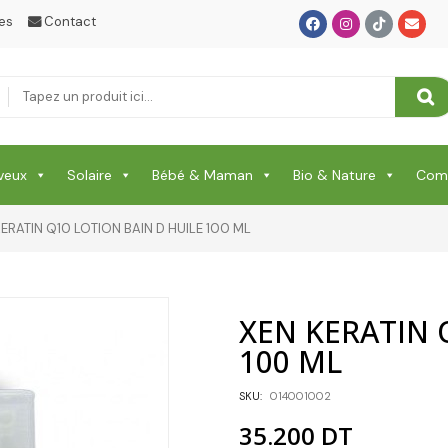
es
Contact
RHUME & MAUX DE GORGE & DOULEURS
SANTE
Santé & Beauté
Shampooing & Masque & Aprés Shampooing
veux
Solaire
Bébé & Maman
Bio & Nature
Comp
Soin Capillaire
KERATIN Q10 LOTION BAIN D HUILE 100 ML
Soin Cicatrisante
SOIN DE CORPS
XEN KERATIN 
Soin Du Corps
100 ML
Soins Des Mains & Pieds
SKU:
014001002
Thé & Tisanes
35.200
DT