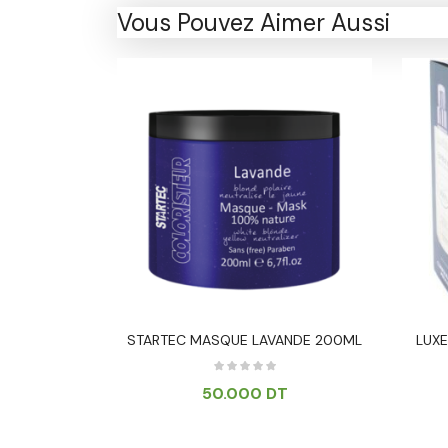
Vous Pouvez Aimer Aussi
le -100ml
STARTEC MASQUE LAVANDE 200ML
LUXE
T
50.000
DT