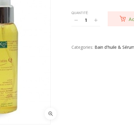
Toilette & Soin Bébé
QUANTITÉ:
Vêtement Amincissant
Ac
Yeux & Lévres
Categories
Bain d'huile & Séru