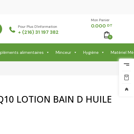
Mon Panier -
0.000
DT
Pour Plus D'information
+ (216) 31 197 382
0
léments alimentaires
Minceur
Hygiène
Matériel Mé
Q10 LOTION BAIN D HUILE