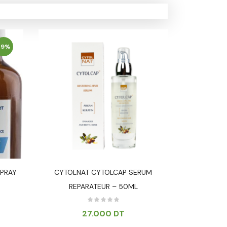
-9%
SPRAY
CYTOLNAT CYTOLCAP SERUM
Almaflor
REPARATEUR – 50ML
27.000
DT