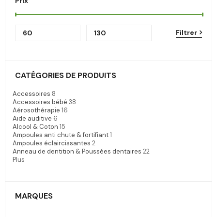
Prix
Filtrer
CATÉGORIES DE PRODUITS
Accessoires
8
Accessoires bébé
38
Aérosothérapie
16
Aide auditive
6
Alcool & Coton
15
Ampoules anti chute & fortifiant
1
Ampoules éclaircissantes
2
Anneau de dentition & Poussées dentaires
22
Plus
MARQUES