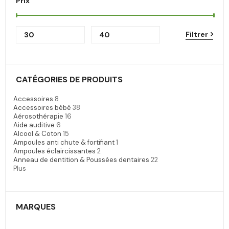
Prix
Filtrer
CATÉGORIES DE PRODUITS
Accessoires
8
Accessoires bébé
38
Aérosothérapie
16
Aide auditive
6
Alcool & Coton
15
Ampoules anti chute & fortifiant
1
Ampoules éclaircissantes
2
Anneau de dentition & Poussées dentaires
22
Plus
MARQUES