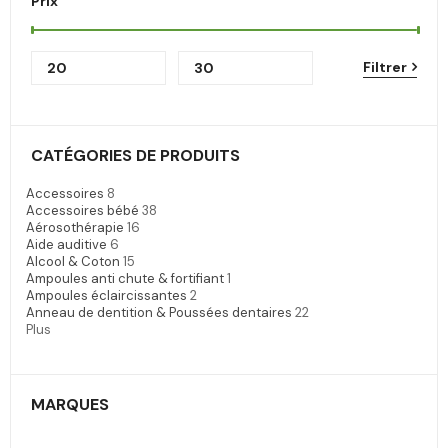
Prix
Filtrer
CATÉGORIES DE PRODUITS
Accessoires
8
Accessoires bébé
38
Aérosothérapie
16
Aide auditive
6
Alcool & Coton
15
Ampoules anti chute & fortifiant
1
Ampoules éclaircissantes
2
Anneau de dentition & Poussées dentaires
22
Plus
MARQUES