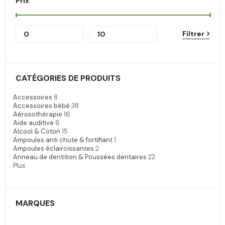
Prix
Filtrer
CATÉGORIES DE PRODUITS
Accessoires
8
Accessoires bébé
38
Aérosothérapie
16
Aide auditive
6
Alcool & Coton
15
Ampoules anti chute & fortifiant
1
Ampoules éclaircissantes
2
Anneau de dentition & Poussées dentaires
22
Plus
MARQUES