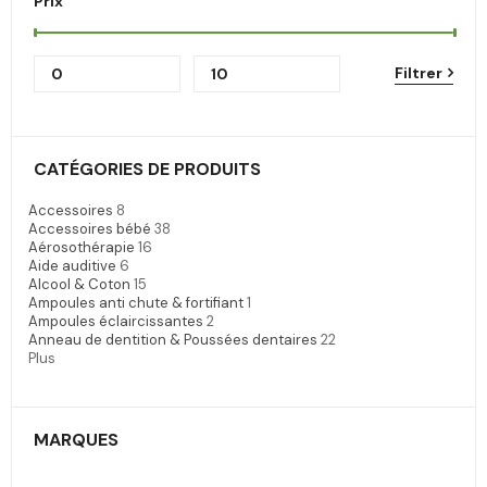
Prix
Filtrer
CATÉGORIES DE PRODUITS
Accessoires
8
Accessoires bébé
38
Aérosothérapie
16
Aide auditive
6
Alcool & Coton
15
Ampoules anti chute & fortifiant
1
Ampoules éclaircissantes
2
Anneau de dentition & Poussées dentaires
22
Plus
MARQUES