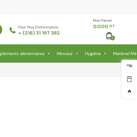
Mon Panier -
0.000
DT
Pour Plus D'information
+ (216) 31 197 382
0
léments alimentaires
Minceur
Hygiène
Matériel Mé