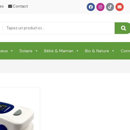
es
Contact
veux
Solaire
Bébé & Maman
Bio & Nature
Comp