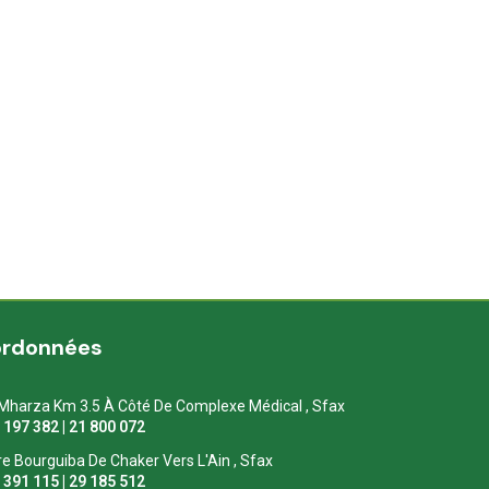
ordonnées
Mharza Km 3.5 À Côté De Complexe Médical , Sfax
1 197 382 | 21 800 072
re Bourguiba De Chaker Vers L'Ain , Sfax
1 391 115 | 29 185 512