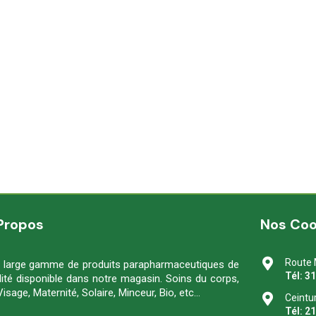
Propos
Nos Co
Route 
 large gamme de produits parapharmaceutiques de
Tél: 3
lité disponible dans notre magasin. Soins du corps,
Visage, Maternité, Solaire, Minceur, Bio, etc…
Ceintu
Tél: 2