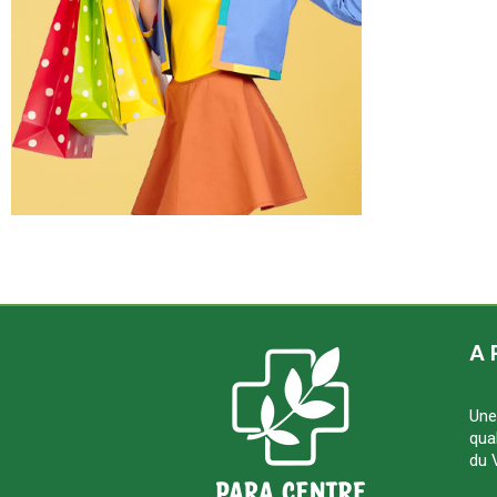
A 
Une
qua
du 