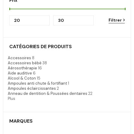
Prix
Filtrer
CATÉGORIES DE PRODUITS
Accessoires
8
Accessoires bébé
38
Aérosothérapie
16
Aide auditive
6
Alcool & Coton
15
Ampoules anti chute & fortifiant
1
Ampoules éclaircissantes
2
Anneau de dentition & Poussées dentaires
22
Plus
MARQUES