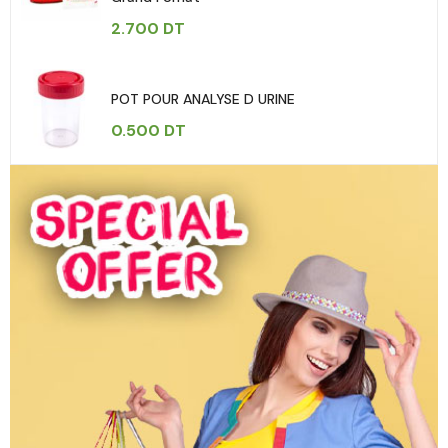
2.700
DT
POT POUR ANALYSE D URINE
0.500
DT