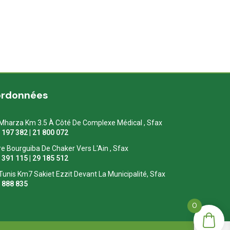
ordonnées
Mharza Km 3.5 À Côté De Complexe Médical , Sfax
1 197 382 | 21 800 072
re Bourguiba De Chaker Vers L'Ain , Sfax
1 391 115 | 29 185 512
Tunis Km7 Sakiet Ezzit Devant La Municipalité, Sfax
0 888 835
0