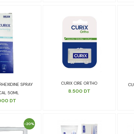
CURIX CIRE ORTHO
RHEXIDINE SPRAY
CUR
8.500
DT
CAL 50ML
.000
DT
-20%