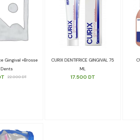
ce Gingival +brosse
CURIX DENTIFRICE GINGIVAL 75
C
 Dents
ML
DT
17.500
DT
22.000
DT