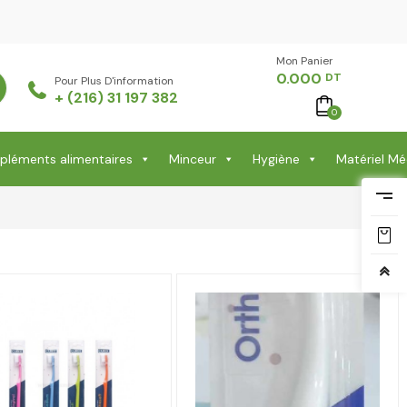
Mon Panier -
0.000
DT
Pour Plus D'information
+ (216) 31 197 382
0
léments alimentaires
Minceur
Hygiène
Matériel Mé