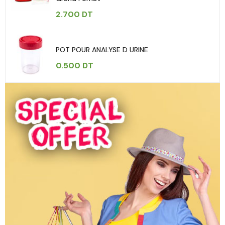
2.700
DT
POT POUR ANALYSE D URINE
0.500
DT