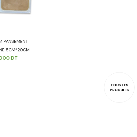
M PANSEMENT
NNE 5CM*20CM
.000
DT