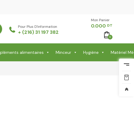
Mon Panier -
0.000
DT
Pour Plus D'information
+ (216) 31 197 382
0
léments alimentaires
Minceur
Hygiène
Matériel Mé