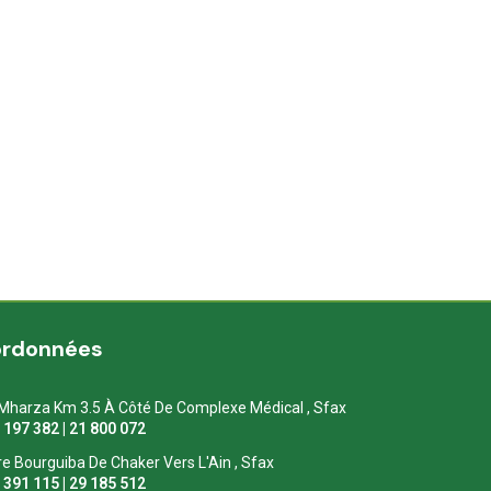
ordonnées
Mharza Km 3.5 À Côté De Complexe Médical , Sfax
1 197 382 | 21 800 072
re Bourguiba De Chaker Vers L'Ain , Sfax
1 391 115 | 29 185 512