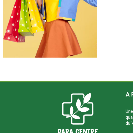
A 
Une
qua
du 