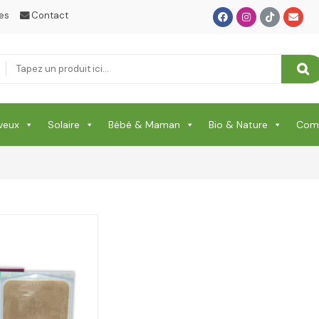
es
Contact
veux
Solaire
Bébé & Maman
Bio & Nature
Comp