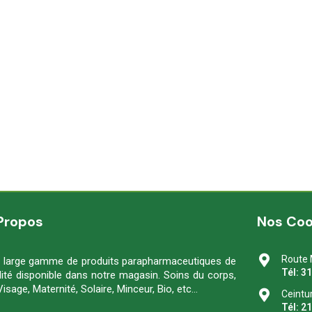
Propos
Nos Co
Route 
 large gamme de produits parapharmaceutiques de
Tél: 3
lité disponible dans notre magasin. Soins du corps,
Visage, Maternité, Solaire, Minceur, Bio, etc…
Ceintu
Tél: 2