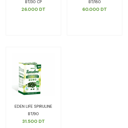
BT/30 CP
BT/180
26.000
DT
60.000
DT
EDEN LIFE SPIRULINE
BT/90
31.500
DT