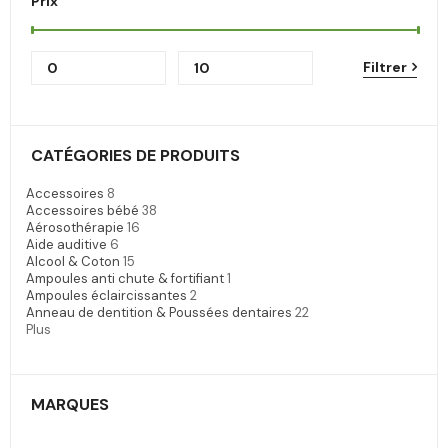
Prix
Filtrer
CATÉGORIES DE PRODUITS
Accessoires
8
Accessoires bébé
38
Aérosothérapie
16
Aide auditive
6
Alcool & Coton
15
Ampoules anti chute & fortifiant
1
Ampoules éclaircissantes
2
Anneau de dentition & Poussées dentaires
22
Plus
MARQUES