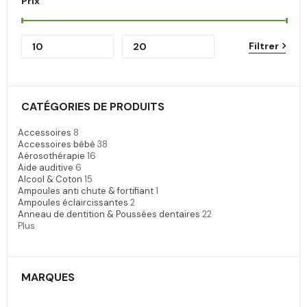
Prix
Filtrer
CATÉGORIES DE PRODUITS
Accessoires
8
Accessoires bébé
38
Aérosothérapie
16
Aide auditive
6
Alcool & Coton
15
Ampoules anti chute & fortifiant
1
Ampoules éclaircissantes
2
Anneau de dentition & Poussées dentaires
22
Plus
MARQUES