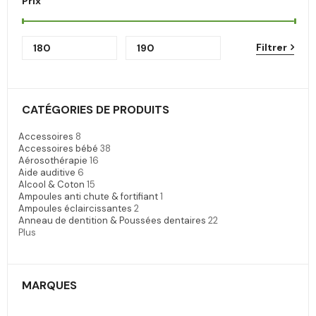
Prix
Filtrer
CATÉGORIES DE PRODUITS
Accessoires
8
Accessoires bébé
38
Aérosothérapie
16
Aide auditive
6
Alcool & Coton
15
Ampoules anti chute & fortifiant
1
Ampoules éclaircissantes
2
Anneau de dentition & Poussées dentaires
22
Plus
MARQUES