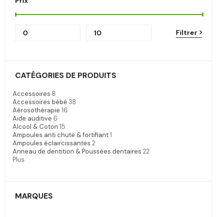
Prix
Filtrer
CATÉGORIES DE PRODUITS
Accessoires
8
Accessoires bébé
38
Aérosothérapie
16
Aide auditive
6
Alcool & Coton
15
Ampoules anti chute & fortifiant
1
Ampoules éclaircissantes
2
Anneau de dentition & Poussées dentaires
22
Plus
MARQUES