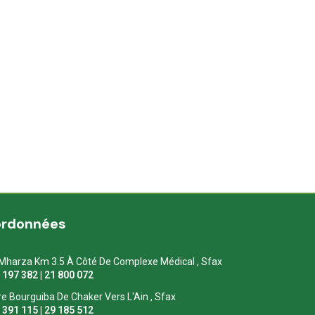
ordonnées
Mharza Km 3.5 À Côté De Complexe Médical , Sfax
1 197 382 | 21 800 072
re Bourguiba De Chaker Vers L'Ain , Sfax
1 391 115 | 29 185 512