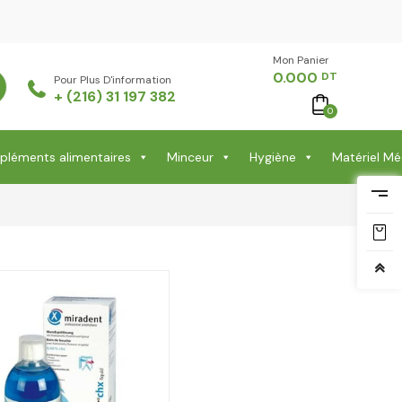
Mon Panier -
0.000
DT
Pour Plus D'information
+ (216) 31 197 382
0
léments alimentaires
Minceur
Hygiène
Matériel Mé