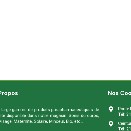
Propos
Nos Co
Route 
 large gamme de produits parapharmaceutiques de
Tél: 3
lité disponible dans notre magasin. Soins du corps,
Visage, Maternité, Solaire, Minceur, Bio, etc…
Ceintu
Tél: 2