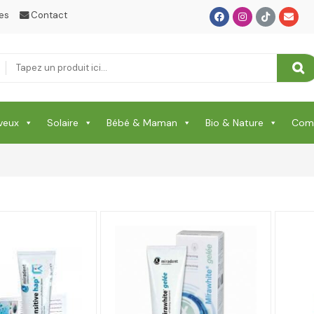
es
Contact
veux
Solaire
Bébé & Maman
Bio & Nature
Comp