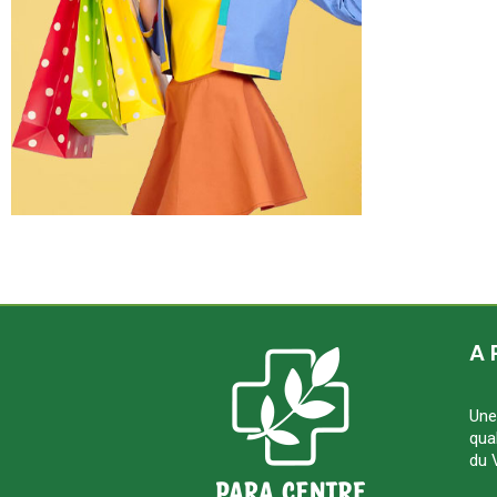
A 
Une
qua
du 