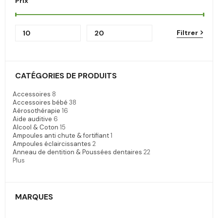
Prix
Filtrer
CATÉGORIES DE PRODUITS
Accessoires
8
Accessoires bébé
38
Aérosothérapie
16
Aide auditive
6
Alcool & Coton
15
Ampoules anti chute & fortifiant
1
Ampoules éclaircissantes
2
Anneau de dentition & Poussées dentaires
22
Plus
MARQUES