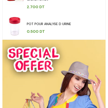
2.700
DT
POT POUR ANALYSE D URINE
0.500
DT