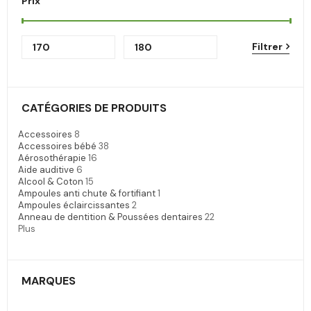
Prix
Filtrer
CATÉGORIES DE PRODUITS
Accessoires
8
Accessoires bébé
38
Aérosothérapie
16
Aide auditive
6
Alcool & Coton
15
Ampoules anti chute & fortifiant
1
Ampoules éclaircissantes
2
Anneau de dentition & Poussées dentaires
22
Plus
MARQUES