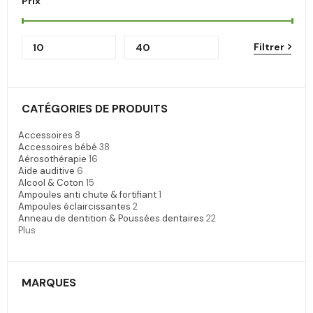
Prix
Filtrer
CATÉGORIES DE PRODUITS
Accessoires
8
Accessoires bébé
38
Aérosothérapie
16
Aide auditive
6
Alcool & Coton
15
Ampoules anti chute & fortifiant
1
Ampoules éclaircissantes
2
Anneau de dentition & Poussées dentaires
22
Plus
MARQUES