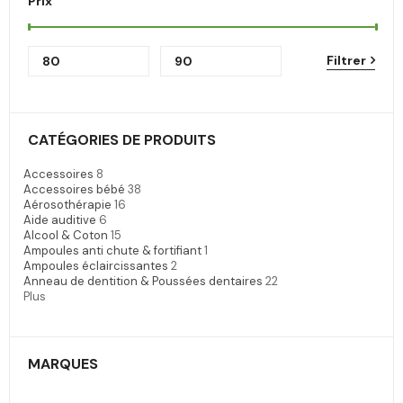
Prix
Filtrer
CATÉGORIES DE PRODUITS
Accessoires
8
Accessoires bébé
38
Aérosothérapie
16
Aide auditive
6
Alcool & Coton
15
Ampoules anti chute & fortifiant
1
Ampoules éclaircissantes
2
Anneau de dentition & Poussées dentaires
22
Plus
MARQUES