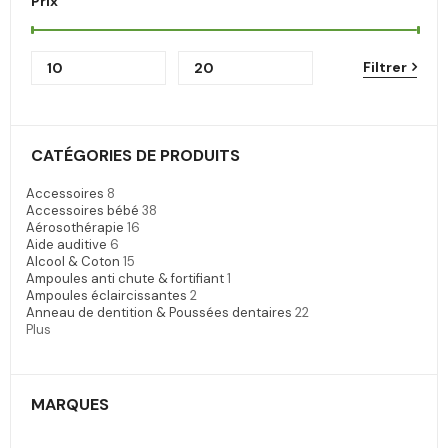
Prix
Filtrer
CATÉGORIES DE PRODUITS
Accessoires
8
Accessoires bébé
38
Aérosothérapie
16
Aide auditive
6
Alcool & Coton
15
Ampoules anti chute & fortifiant
1
Ampoules éclaircissantes
2
Anneau de dentition & Poussées dentaires
22
Plus
MARQUES