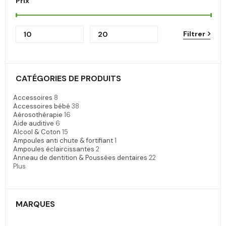
Prix
Filtrer
CATÉGORIES DE PRODUITS
Accessoires
8
Accessoires bébé
38
Aérosothérapie
16
Aide auditive
6
Alcool & Coton
15
Ampoules anti chute & fortifiant
1
Ampoules éclaircissantes
2
Anneau de dentition & Poussées dentaires
22
Plus
MARQUES