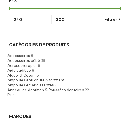
Prix
Filtrer
CATÉGORIES DE PRODUITS
Accessoires
8
Accessoires bébé
38
Aérosothérapie
16
Aide auditive
6
Alcool & Coton
15
Ampoules anti chute & fortifiant
1
Ampoules éclaircissantes
2
Anneau de dentition & Poussées dentaires
22
Plus
MARQUES