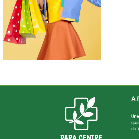
A 
Une
qua
du 