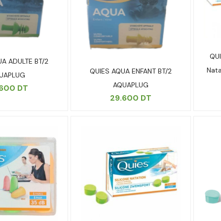
QUI
UA ADULTE BT/2
Nata
QUIES AQUA ENFANT BT/2
UAPLUG
AQUAPLUG
.600
DT
29.600
DT