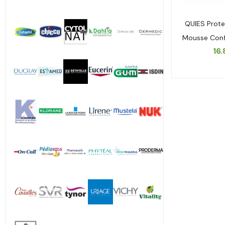
QUIES Prote
Mousse Confo
16