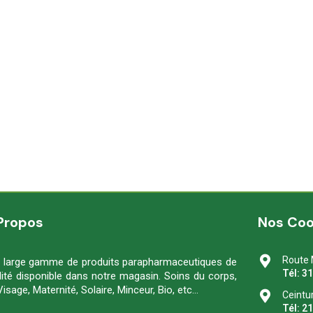
Propos
Nos Co
Route 
 large gamme de produits parapharmaceutiques de
Tél: 3
lité disponible dans notre magasin. Soins du corps,
Visage, Maternité, Solaire, Minceur, Bio, etc…
Ceintu
Tél: 2