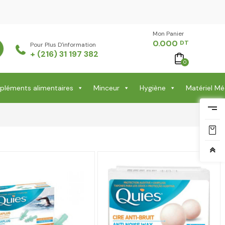
Mon Panier -
0.000
DT
Pour Plus D'information
+ (216) 31 197 382
0
léments alimentaires
Minceur
Hygiène
Matériel Mé