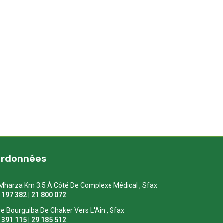
ordonnées
Mharza Km 3.5 À Côté De Complexe Médical , Sfax
1 197 382 | 21 800 072
re Bourguiba De Chaker Vers L'Ain , Sfax
1 391 115 | 29 185 512