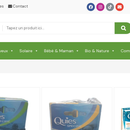
es
Contact
veux
Solaire
Bébé & Maman
Bio & Nature
Comp