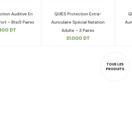
ction Auditive En
QUIES Protection Extra-
Q
rt – Bte/3 Paires
Auriculaire Spécial Natation
Aur
.800
DT
Adulte – 3 Paires
31.000
DT