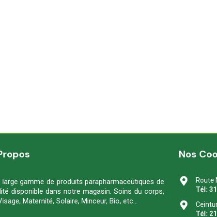
Propos
Nos Co
Route 
 large gamme de produits parapharmaceutiques de
Tél: 3
lité disponible dans notre magasin. Soins du corps,
Visage, Maternité, Solaire, Minceur, Bio, etc…
Ceintu
Tél: 2