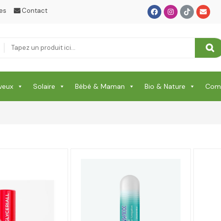
es
Contact
veux
Solaire
Bébé & Maman
Bio & Nature
Comp