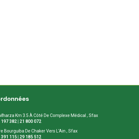
ordonnées
Mharza Km 3.5 À Côté De Complexe Médical , Sfax
1 197 382 | 21 800 072
re Bourguiba De Chaker Vers L'Ain , Sfax
1 391 115 | 29 185 512