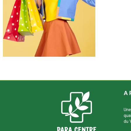
A 
Une
qua
du 