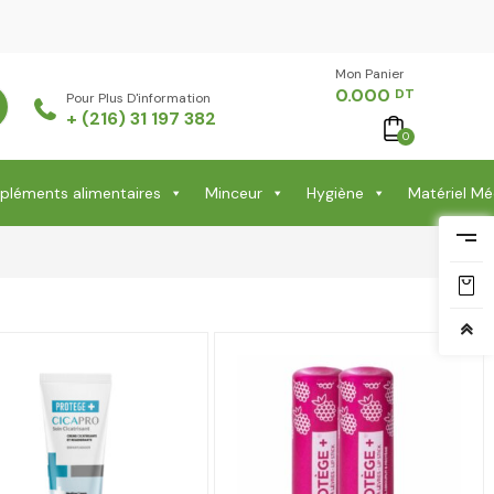
Mon Panier -
0.000
DT
Pour Plus D'information
+ (216) 31 197 382
0
léments alimentaires
Minceur
Hygiène
Matériel Mé