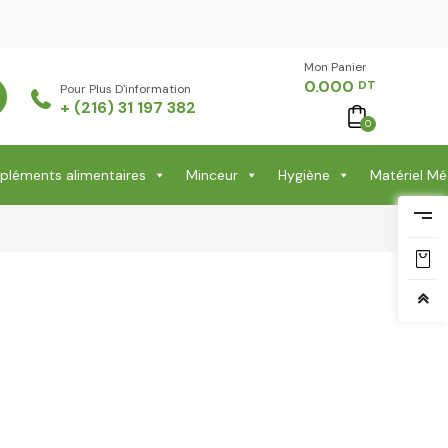
Mon Panier -
0.000
DT
Pour Plus D'information
+ (216) 31 197 382
0
léments alimentaires
Minceur
Hygiène
Matériel Mé