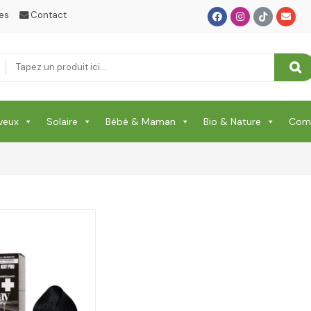
es
Contact
veux
Solaire
Bébé & Maman
Bio & Nature
Comp