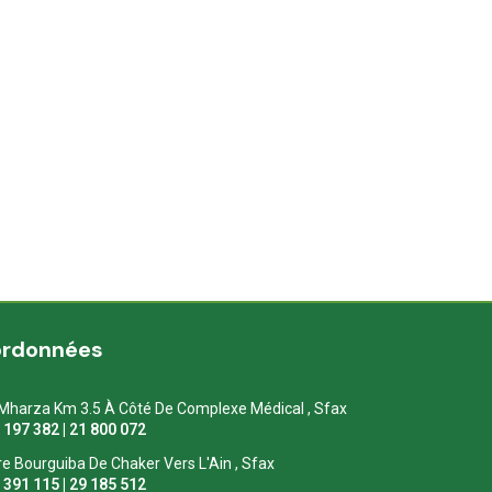
ordonnées
Mharza Km 3.5 À Côté De Complexe Médical , Sfax
1 197 382 | 21 800 072
re Bourguiba De Chaker Vers L'Ain , Sfax
1 391 115 | 29 185 512