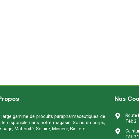
Propos
Nos Co
Route 
 large gamme de produits parapharmaceutiques de
Tél: 3
lité disponible dans notre magasin. Soins du corps,
Visage, Maternité, Solaire, Minceur, Bio, etc…
Ceintu
Tél: 2