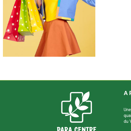
A 
Une
qua
du 