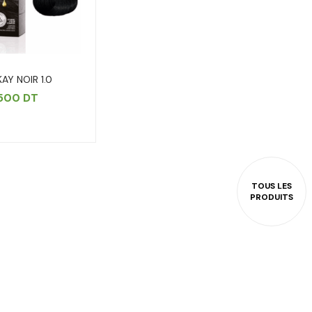
AY NOIR 1.0
.500
DT