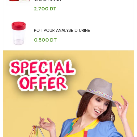
2.700
DT
POT POUR ANALYSE D URINE
0.500
DT