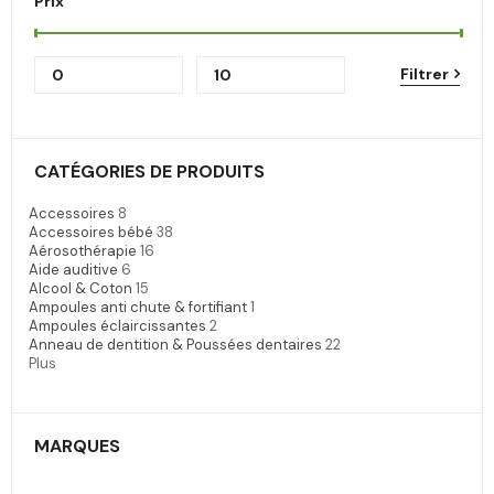
Prix
Filtrer
CATÉGORIES DE PRODUITS
Accessoires
8
Accessoires bébé
38
Aérosothérapie
16
Aide auditive
6
Alcool & Coton
15
Ampoules anti chute & fortifiant
1
Ampoules éclaircissantes
2
Anneau de dentition & Poussées dentaires
22
Plus
MARQUES