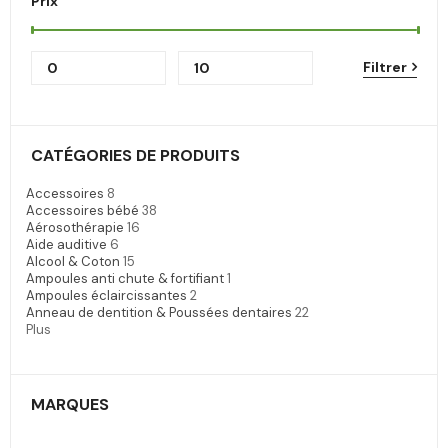
Prix
Filtrer
CATÉGORIES DE PRODUITS
Accessoires
8
Accessoires bébé
38
Aérosothérapie
16
Aide auditive
6
Alcool & Coton
15
Ampoules anti chute & fortifiant
1
Ampoules éclaircissantes
2
Anneau de dentition & Poussées dentaires
22
Plus
MARQUES