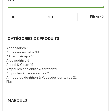
Prix
Filtrer
CATÉGORIES DE PRODUITS
Accessoires
8
Accessoires bébé
38
Aérosothérapie
16
Aide auditive
6
Alcool & Coton
15
Ampoules anti chute & fortifiant
1
Ampoules éclaircissantes
2
Anneau de dentition & Poussées dentaires
22
Plus
MARQUES