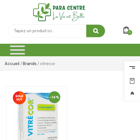
0
Accueil
/
Brands
/ vitrecor
-14%