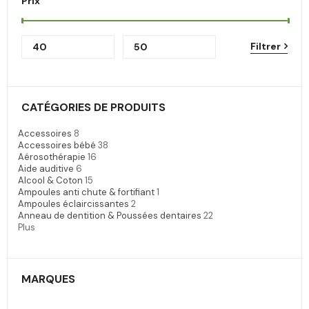
Prix
Filtrer
CATÉGORIES DE PRODUITS
Accessoires
8
Accessoires bébé
38
Aérosothérapie
16
Aide auditive
6
Alcool & Coton
15
Ampoules anti chute & fortifiant
1
Ampoules éclaircissantes
2
Anneau de dentition & Poussées dentaires
22
Plus
MARQUES