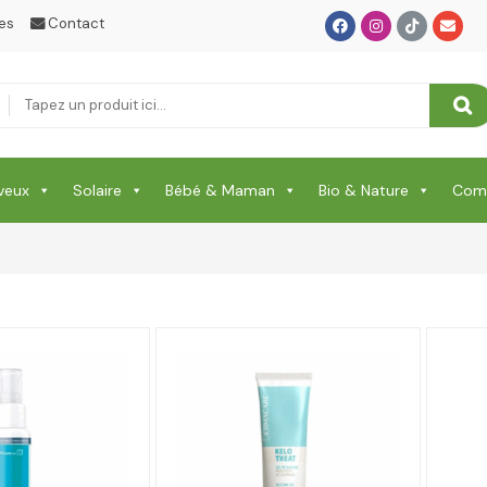
es
Contact
veux
Solaire
Bébé & Maman
Bio & Nature
Comp