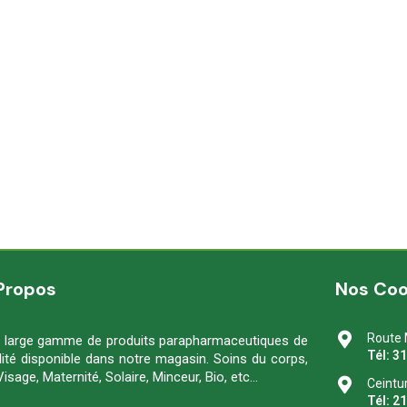
Propos
Nos Co
Route 
 large gamme de produits parapharmaceutiques de
Tél: 3
lité disponible dans notre magasin. Soins du corps,
Visage, Maternité, Solaire, Minceur, Bio, etc…
Ceintu
Tél: 2