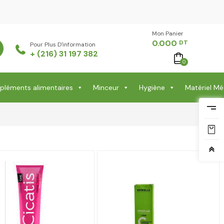
Mon Panier -
0.000
DT
Pour Plus D'information
+ (216) 31 197 382
0
léments alimentaires
Minceur
Hygiène
Matériel Mé