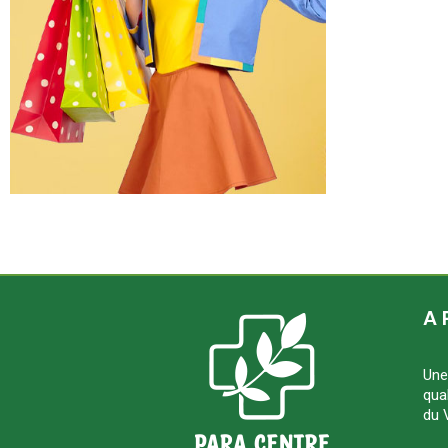
A 
Une
qua
du 