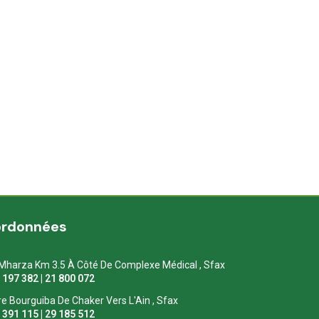
ordonnées
Mharza Km 3.5 À Côté De Complexe Médical , Sfax
1 197 382 | 21 800 072
re Bourguiba De Chaker Vers L'Ain , Sfax
1 391 115 | 29 185 512