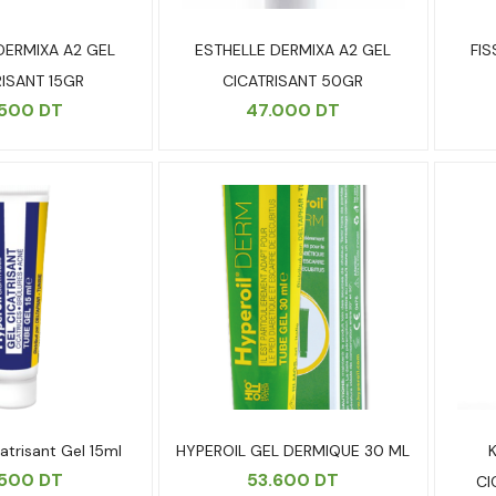
DERMIXA A2 GEL
ESTHELLE DERMIXA A2 GEL
FIS
RISANT 15GR
CICATRISANT 50GR
.500
DT
47.000
DT
atrisant Gel 15ml
HYPEROIL GEL DERMIQUE 30 ML
.500
DT
53.600
DT
CI