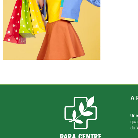
A 
Une
qua
du 