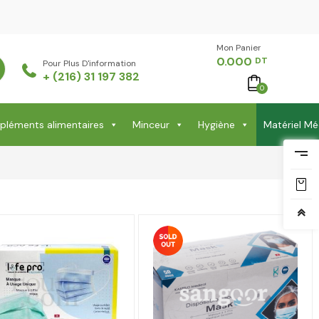
Mon Panier -
0.000
DT
Pour Plus D'information
+ (216) 31 197 382
0
léments alimentaires
Minceur
Hygiène
Matériel Mé