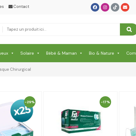
es
Contact
veux
Solaire
Bébé & Maman
Bio & Nature
Comp
sque Chirurgical
-29%
-17%