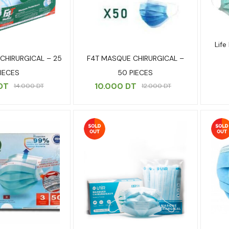
Life
CHIRURGICAL – 25
F4T MASQUE CHIRURGICAL –
IECES
50 PIECES
DT
10.000
DT
14.000
DT
12.000
DT