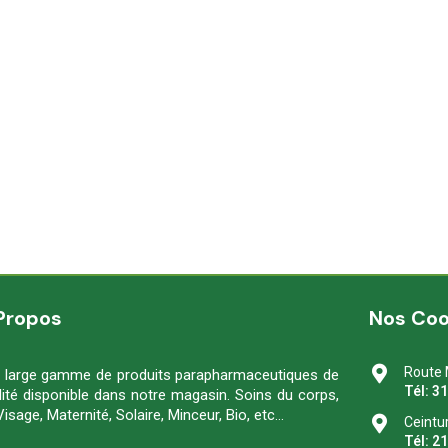
Propos
Nos Co
Route 
 large gamme de produits parapharmaceutiques de
Tél: 3
lité disponible dans notre magasin. Soins du corps,
Visage, Maternité, Solaire, Minceur, Bio, etc…
Ceintu
Tél: 2