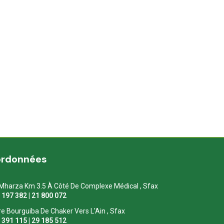
ordonnées
Mharza Km 3.5 À Côté De Complexe Médical , Sfax
1 197 382 | 21 800 072
re Bourguiba De Chaker Vers L'Ain , Sfax
1 391 115 | 29 185 512