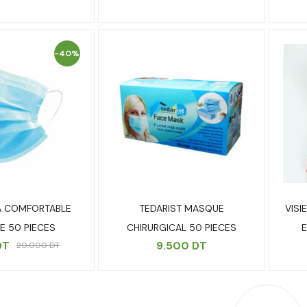
-40%
A COMFORTABLE
TEDARIST MASQUE
VISI
 50 PIECES
CHIRURGICAL 50 PIECES
E
DT
9.500
DT
20.000
DT