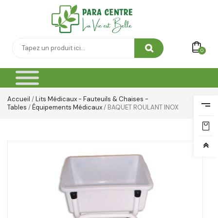
Thé & Tisanes
Toilette & Soin Bébé
Vêtement Amincissant
0
Yeux & Lévres
Accueil
/
Lits Médicaux - Fauteuils & Chaises -
Tables
/
Équipements Médicaux
/ BAQUET ROULANT INOX