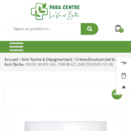
0
Accueil
/
Anti-Tache & Dépigmentant
/
Crème,émulsion,gel & Lait
Anti Tâche
/ NUXE WHITE GEL CREME ECLAIRCISSANTE 50 ML
Sale!