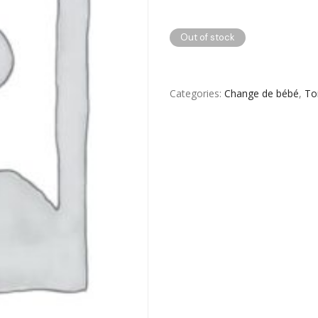
Toilette & Soin Bébé
Out of stock
Vêtement Amincissant
Yeux & Lévres
Categories
Change de bébé
,
To