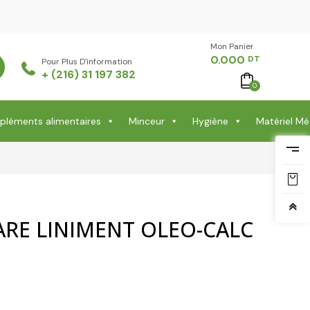
Mon Panier -
0.000
DT
Pour Plus D'information
+ (216) 31 197 382
0
léments alimentaires
Minceur
Hygiène
Matériel Mé
ARE LINIMENT OLEO-CALC