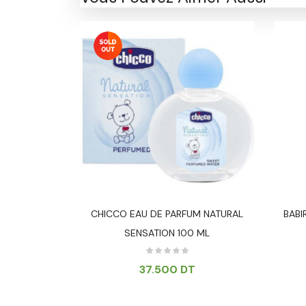
-14%
n Naissance
CHICCO EAU DE PARFUM NATURAL
BABI
SENSATION 100 ML
000
DT
37.500
DT