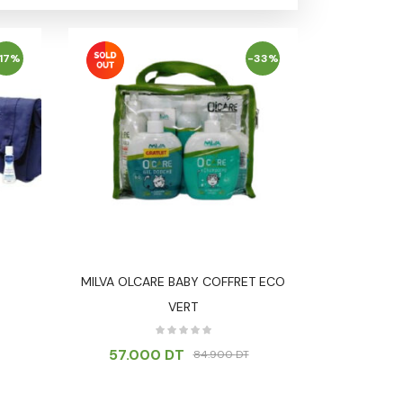
17%
-33%
MILVA OLCARE BABY COFFRET ECO
Mustela Tr
VERT
85.6
57.000
DT
84.900
DT