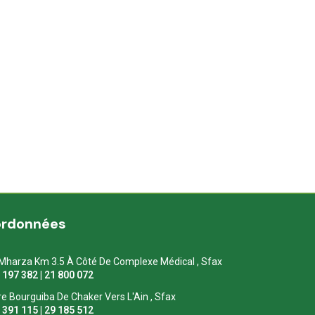
ordonnées
Mharza Km 3.5 À Côté De Complexe Médical , Sfax
1 197 382 | 21 800 072
re Bourguiba De Chaker Vers L'Ain , Sfax
1 391 115 | 29 185 512