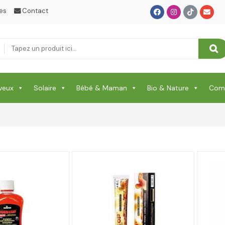
es
Contact
veux
Solaire
Bébé & Maman
Bio & Nature
Comp