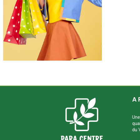
A 
Une
qua
du 