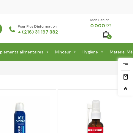
Mon Panier -
0.000
DT
Pour Plus D'information
+ (216) 31 197 382
0
léments alimentaires
Minceur
Hygiène
Matériel Mé