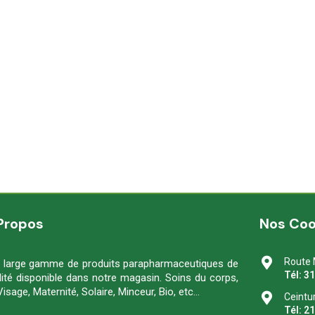
Propos
Nos Co
Route 
 large gamme de produits parapharmaceutiques de
Tél: 3
lité disponible dans notre magasin. Soins du corps,
Visage, Maternité, Solaire, Minceur, Bio, etc…
Ceintu
Tél: 2