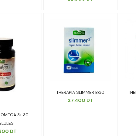
THERAPIA SLIMMER B/30
THE
27.400
DT
 OMEGA 3+ 30
ELULES
.800
DT