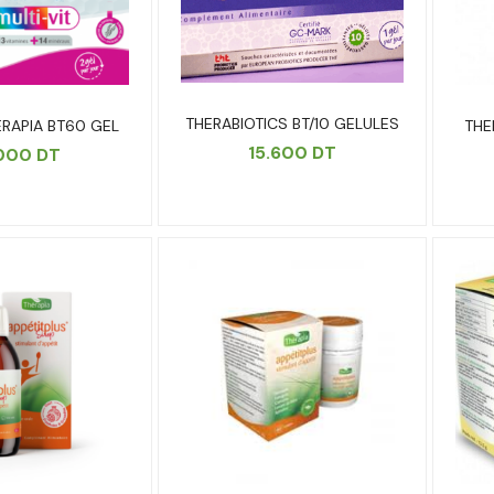
THERABIOTICS BT/10 GELULES
HERAPIA BT60 GEL
THE
15.600
DT
.000
DT