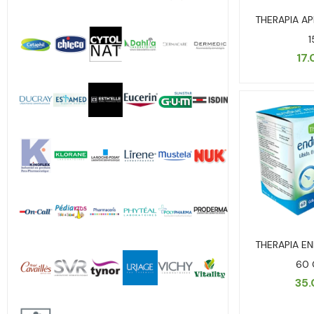
THERAPIA AP
1
17
THERAPIA E
60 
35