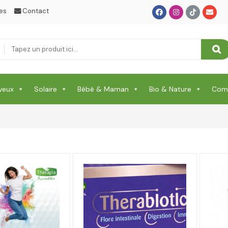
es
Contact
veux
Solaire
Bébé & Maman
Bio & Nature
Comp