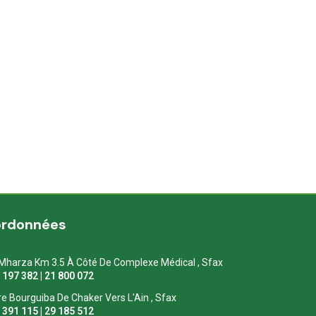
ordonnées
Mharza Km 3.5 À Côté De Complexe Médical , Sfax
1 197 382 | 21 800 072
re Bourguiba De Chaker Vers L'Ain , Sfax
1 391 115 | 29 185 512