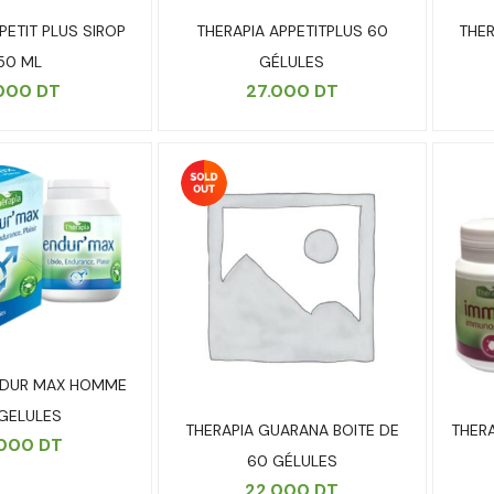
PETIT PLUS SIROP
THERAPIA APPETITPLUS 60
THER
50 ML
GÉLULES
.000
DT
27.000
DT
NDUR MAX HOMME
GELULES
THERAPIA GUARANA BOITE DE
THER
.000
DT
60 GÉLULES
22.000
DT