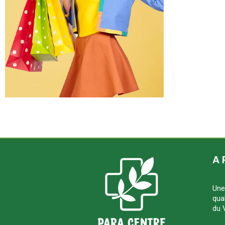
A 
Une
qua
du 