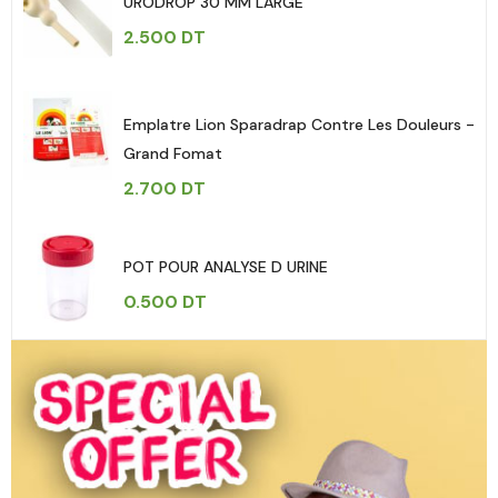
URODROP 30 MM LARGE
2.500
DT
Emplatre Lion Sparadrap Contre Les Douleurs -
Grand Fomat
2.700
DT
POT POUR ANALYSE D URINE
0.500
DT