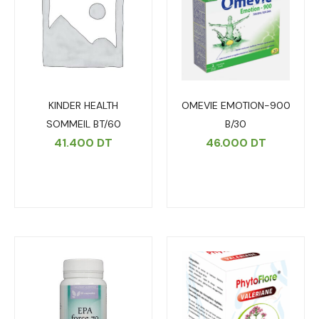
KINDER HEALTH
OMEVIE EMOTION-900
SOMMEIL BT/60
B/30
41.400
DT
46.000
DT