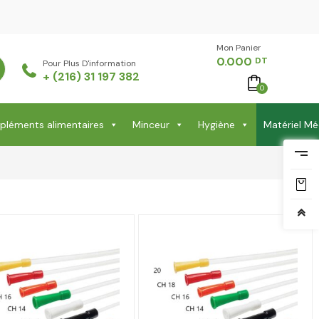
Mon Panier -
0.000
DT
Pour Plus D'information
+ (216) 31 197 382
0
léments alimentaires
Minceur
Hygiène
Matériel Mé