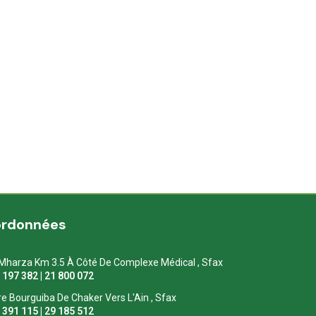
ordonnées
Mharza Km 3.5 À Côté De Complexe Médical , Sfax
1 197 382 | 21 800 072
re Bourguiba De Chaker Vers L'Ain , Sfax
1 391 115 | 29 185 512