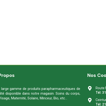
Propos
Nos Co
Route 
 large gamme de produits parapharmaceutiques de
Tél: 3
lité disponible dans notre magasin. Soins du corps,
Visage, Maternité, Solaire, Minceur, Bio, etc…
Ceintu
Tél: 2