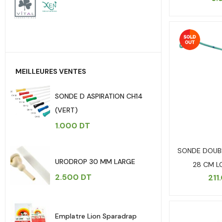
MEILLEURES VENTES
SONDE D ASPIRATION CH14
(VERT)
1.000
DT
SONDE DOUBL
URODROP 30 MM LARGE
28 CM L
2.500
DT
211
Emplatre Lion Sparadrap