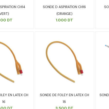
SPIRATION CH14
SONDE D ASPIRATION CH16
SO
(VERT)
(ORANGE)
000
DT
1.000
DT
LEY EN LATEX CH
SONDE DE FOLEY EN LATEX CH
SOND
16
18
500
DT
3.500
DT