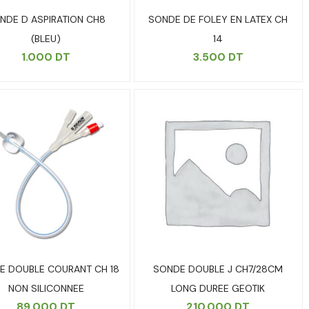
NDE D ASPIRATION CH8
SONDE DE FOLEY EN LATEX CH
(BLEU)
14
1.000
DT
3.500
DT
E DOUBLE COURANT CH 18
SONDE DOUBLE J CH7/28CM
NON SILICONNEE
LONG DUREE GEOTIK
89.000
DT
210.000
DT