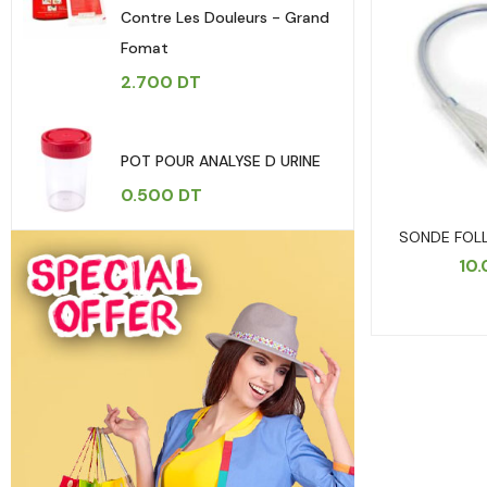
Contre Les Douleurs - Grand
Fomat
2.700
DT
POT POUR ANALYSE D URINE
0.500
DT
SONDE FOLL
10