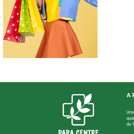
A 
Une
qua
du 